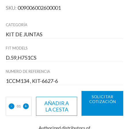
SKU:
009006002600001
CATEGORÍA
KIT DE JUNTAS
FIT MODELS
D.59,H751CS
NUMERO DE REFERENCIA
1CCM134 , KIT-6627-6
SOLICITAR
COTIZACIÓN
AÑADIR A
-
+
01
LA CESTA
Authorized distributors of