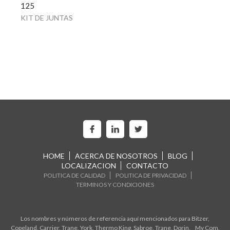
125
KIT DE JUNTAS
HOME
ACERCA DE NOSOTROS
BLOG
LOCALIZACION
CONTACTO
POLITICA DE CALIDAD
POLITICA DE PRIVACIDAD
TERMINOS Y CONDICIONES
Los nombres y números de referencia aquí mencionados para Bitzer,
Copeland, Carrier, Trane, York, Thermo King, Sabroe, Trane, Dorin, My Com,