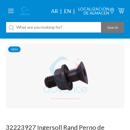
LOCALIZACION
AR
EN
DE ALMACEN
OEM
32223927 Ingersoll Rand Perno de