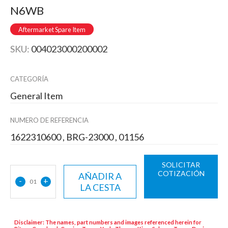
N6WB
Aftermarket Spare Item
SKU:
004023000200002
CATEGORÍA
General Item
NUMERO DE REFERENCIA
1622310600 , BRG-23000 , 01156
SOLICITAR
COTIZACIÓN
AÑADIR A
-
+
01
LA CESTA
Disclaimer: The names, part numbers and images referenced herein for