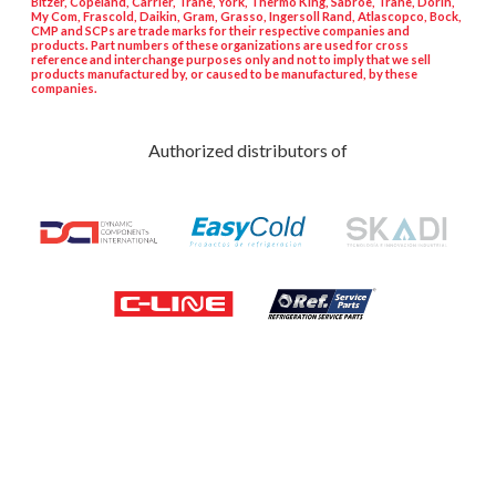
Bitzer, Copeland, Carrier, Trane, York, Thermo King, Sabroe, Trane, Dorin,
My Com, Frascold, Daikin, Gram, Grasso, Ingersoll Rand, Atlascopco, Bock,
CMP and SCPs are trade marks for their respective companies and
products. Part numbers of these organizations are used for cross
reference and interchange purposes only and not to imply that we sell
products manufactured by, or caused to be manufactured, by these
companies.
Authorized distributors of