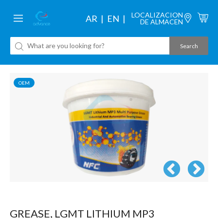
LOCALIZACION
AR
EN
DE ALMACEN
OEM
GREASE, LGMT LITHIUM MP3