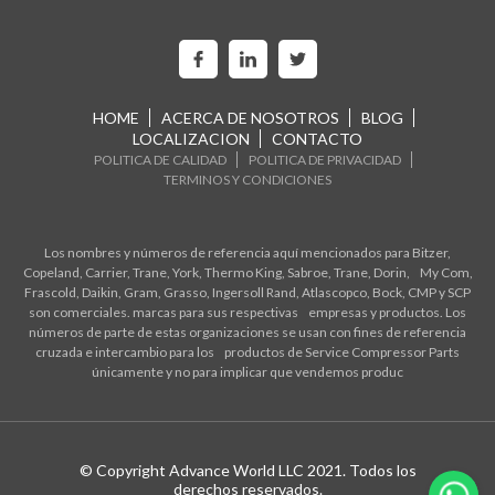
HOME
ACERCA DE NOSOTROS
BLOG
LOCALIZACION
CONTACTO
POLITICA DE CALIDAD
POLITICA DE PRIVACIDAD
TERMINOS Y CONDICIONES
Los nombres y números de referencia aquí mencionados para Bitzer,
Copeland, Carrier, Trane, York, Thermo King, Sabroe, Trane, Dorin, My Com,
Frascold, Daikin, Gram, Grasso, Ingersoll Rand, Atlascopco, Bock, CMP y SCP
son comerciales. marcas para sus respectivas empresas y productos. Los
números de parte de estas organizaciones se usan con fines de referencia
cruzada e intercambio para los productos de Service Compressor Parts
únicamente y no para implicar que vendemos produc
© Copyright Advance World LLC 2021. Todos los
derechos reservados.