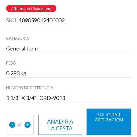
Aftermarket Spare Item
SKU:
109059012400002
CATEGORÍA
General Item
PESO
0.293 kg
NUMERO DE REFERENCIA
1 1/8" X 3/4" , CRD-9013
SOLICITAR
COTIZACIÓN
AÑADIR A
-
+
01
LA CESTA