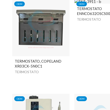
OEM
OEM
TERMOSTATO
ENNCO632OSCS0
TERMOSTATO
TERMOSTATO, COPELAND
XR03CX-5N0C1
TERMOSTATO
OEM
OEM