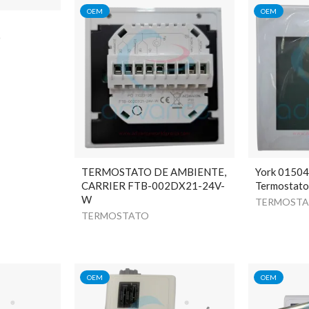
OEM
OEM
0
TERMOSTATO DE AMBIENTE,
York 0150
CARRIER FTB-002DX21-24V-
Termostat
W
TERMOST
TERMOSTATO
OEM
OEM