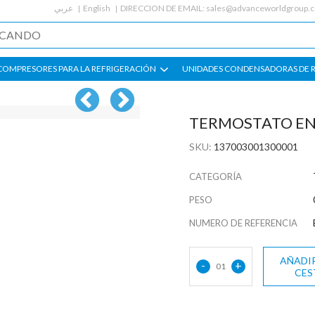
عربي
English
DIRECCION DE EMAIL:
sales@advanceworldgroup.
COMPRESORES PARA LA REFRIGERACIÓN
UNIDADES CONDENSADORAS DE 
TERMOSTATO E
SKU:
137003001300001
CATEGORÍA
PESO
NUMERO DE REFERENCIA
AÑADIR
-
+
01
CES