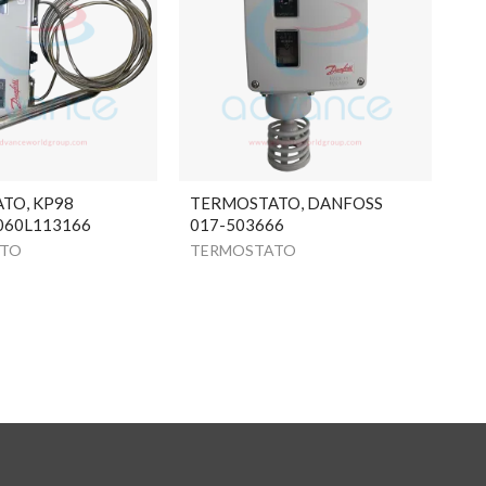
TO, KP98
TERMOSTATO, DANFOSS
060L113166
017-503666
ATO
TERMOSTATO