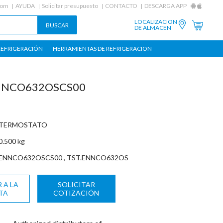
com
AYUDA
Solicitar presupuesto
CONTACTO
DESCARGA APP
LOCALIZACION
DE ALMACEN
REFRIGERACIÓN
HERRAMIENTAS DE REFRIGERACION
NNCO632OSCS00
TERMOSTATO
0.500 kg
ENNCO632OSCS00 , TST.ENNCO632OS
 A LA
SOLICITAR
TA
COTIZACIÓN