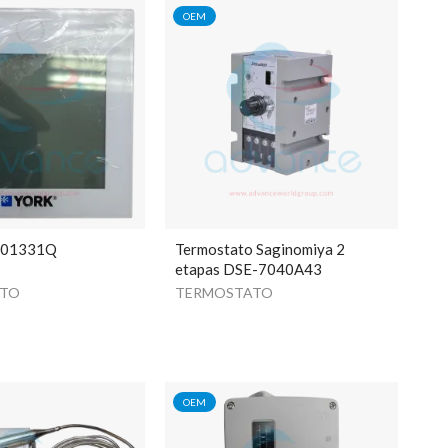
OEM
401331Q
Termostato Saginomiya 2
o
etapas DSE-7040A43
ATO
TERMOSTATO
OEM