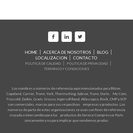
HOME
ACERCA DE NOSOTROS
BLOG
LOCALIZACION
CONTACTO
POLITICA DE CALIDAD
POLITICA DE PRIVACIDAD
TERMINOS Y CONDICIONES
Los nombres y números de referencia aquí mencionados para Bitzer,
Copeland, Carrier, Trane, York, Thermo King, Sabroe, Trane, Dorin, My Com,
Frascold, Daikin, Gram, Grasso, Ingersoll Rand, Atlascopco, Bock, CMP y SCP
son comerciales. marcas para sus respectivas empresas y productos. Los
números de parte de estas organizaciones se usan con fines de referencia
cruzada e intercambio para los productos de Service Compressor Parts
únicamente y no para implicar que vendemos produc