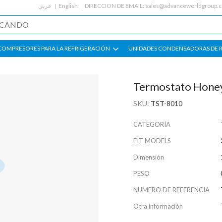
عربي
English
DIRECCION DE EMAIL:
sales@advanceworldgroup.
COMPRESORES PARA LA REFRIGERACIÓN
UNIDADES CONDENSADORAS DE 
Termostato Honey
SKU:
TST-8010
CATEGORÍA
FIT MODELS
Dimensión
PESO
NUMERO DE REFERENCIA
Otra información