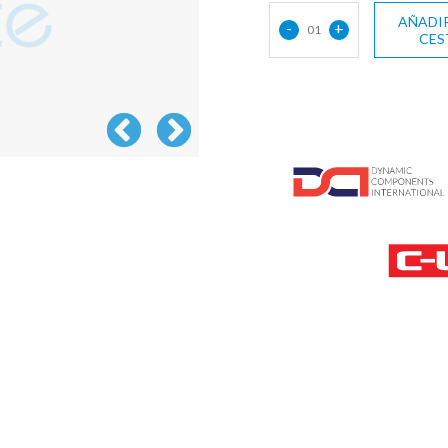
AÑADIR
-
+
01
CES