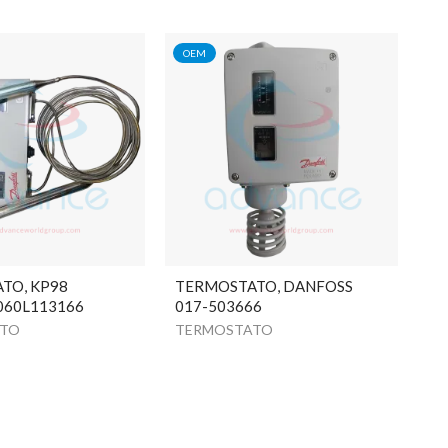
OEM
TO, KP98
TERMOSTATO, DANFOSS
060L113166
017-503666
ATO
TERMOSTATO