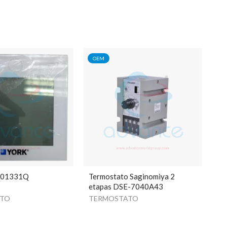
OEM
401331Q
Termostato Saginomiya 2
o
etapas DSE-7040A43
ATO
TERMOSTATO