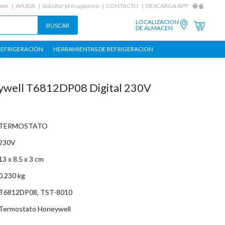
com
AYUDA
Solicitar presupuesto
CONTACTO
DESCARGA APP
LOCALIZACION
DE ALMACEN
REFRIGERACIÓN
HERRAMIENTAS DE REFRIGERACION
well T6812DP08 Digital 230V
TERMOSTATO
230V
13 x 8.5 x 3 cm
0.230 kg
T6812DP08, TST-8010
Termostato Honeywell