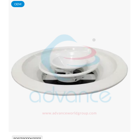
OEM
904059000600001