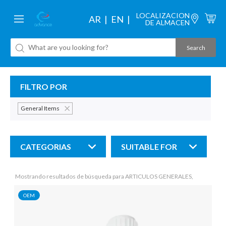
LOCALIZACION
AR
EN
DE ALMACEN
FILTRO POR
General Items
CATEGORIAS
SUITABLE FOR
Mostrando resultados de búsqueda para ARTICULOS GENERALES,
OEM