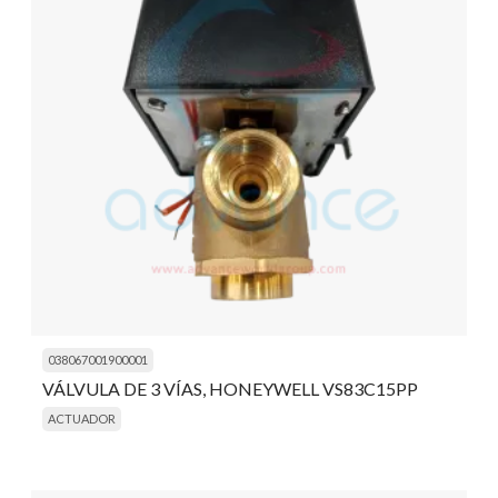
038067001900001
VÁLVULA DE 3 VÍAS, HONEYWELL VS83C15PP
ACTUADOR